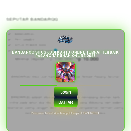
Show More
SEPUTAR BANDARQQ
Informasi
Included:
BANDARQQ
Seputar
Included:
PKV GAMES
BANDARQQ
Included:
SITUS POKER 5000
SELECTED
Included:
PREDIKSI POKER 5000
BANDARQQ SITUS JUDI KARTU ONLINE TEMPAT TERBAIK
88
$
PASANG TARUHAN ONLINE 2026
p 100.000
p 10.000
Minimal Deposit
R
R
Use, by
you or
one
BANDARQQ Situs Judi Kartu Online Tempat Terbaik Pasang Taruhan
client, in
Online 2026
a single
LOGIN
end
BANDARQQ adalah situs paling ideal untuk memasang taruhan kartu
product
DAFTAR
online pada tahun dua ribu dua puluh enam yang didukung oleh sistem
which
keamanan paling canggih demi memberikan pengalaman bermain paling
end
berkesan bagi seluruh pecinta judi kartu nusantara.
Pelayanan Terbaik dan Tercepat Hanya Di BANDARQQ!
users
are not
charged