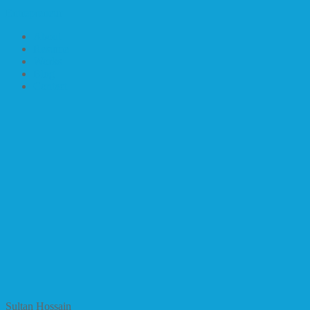
Entrepreneur
About
Resume
Works
Blog
Contact
Sultan Hossain