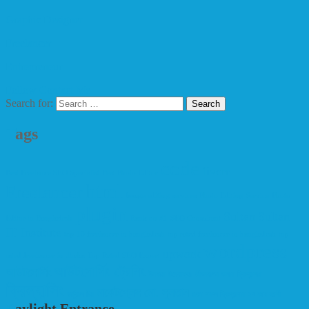
Graphic Designer
Freelancer
Entrepreneur
Follow
Contact Me
Search for:
Tags
code
fiverr
Best Freelance SEO Specialist
Best Photo Editor
html
Freelancer
Image editing services
Photo Editing Service
Photo
plugin
Sultan
Sultan
Editor in Bangladesh
Rank on #1
SEO Consultant
IT Institute
top 10 freelancer in bangladesh
top rated freelancer in bangladesh
top
wordpress
upwork
rated freelancer in dhaka
Top Rated SEO Expert
আউটসোর্সিং ট্রেনিং
আউটসোর্সিং
ইনকাম
উদ্যোক্তা
জীবনযাপন
ডলার
ফ্রিল্যান্সার
ফ্রিল্যান্সিং
মার্কেটপ্লেস
মো. সুলতান
ভার্চুয়াল টিম
রাজা
সফল ফ্রিল্যান্সার
২৭ বছর বয়সী
Daylight Entrance