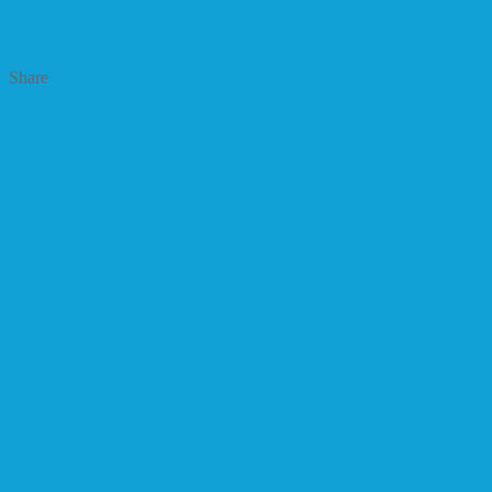
Share
Next
GET OFFER- 2 FREE EDIT