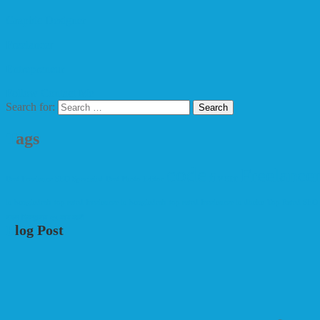
Graphic Designer
Freelancer
Entrepreneur
Follow
Contact Me
Search for:
Tags
code
Freelance
fiverr
Best Freelance SEO Specialist
Best Photo Editor
in bangladesh
top rated freelancer in bangladesh
top rated freelancer in dhaka
Top Rated SEO 
সফল ফ্রিল্যান্সার
২৭ বছর বয়সী
Blog Post