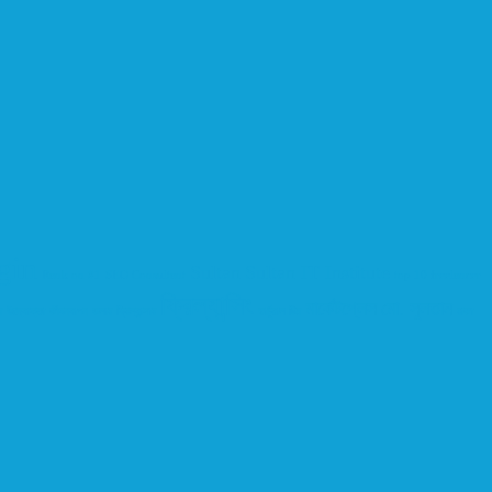
gin
Sultan
Sultan IT Institute
Rank on #1
SEO Consultant
top 10 freelancer
ফ্রিল্যান্সিং
মার্কেটপ্লেস
মো. সুলতান
ম
উদ্যোক্তা
জীবনযাপন
ডলার
ফ্রিল্যান্সার
ভার্চুয়াল টিম
রাজা