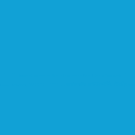
html
plu
r
Image editing services
Photo Editing Service
Photo Editor in Bangladesh
wordpress
আউটসোর্সিং ট্রেনিং
upwork
আউটসোর্সিং
Expert
ইনকা