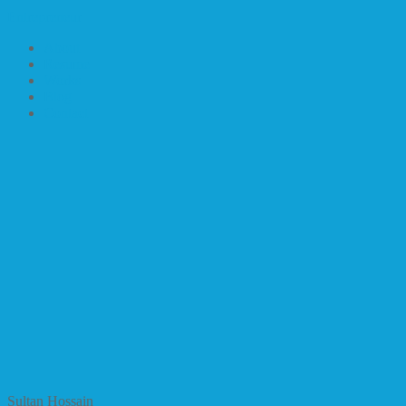
Entrepreneur
About
Resume
Works
Blog
Contact
Sultan Hossain